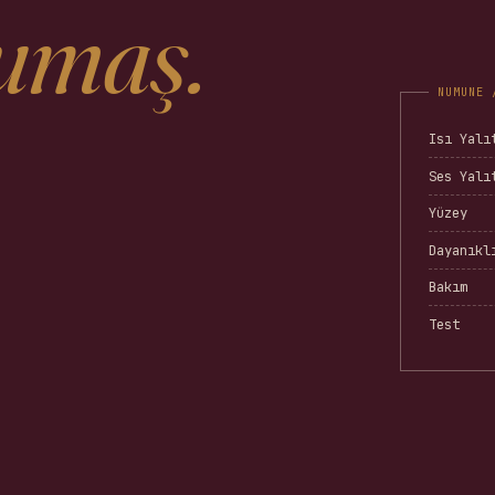
umaş.
Isı Yalı
Ses Yalı
Yüzey
Dayanıkl
Bakım
Test