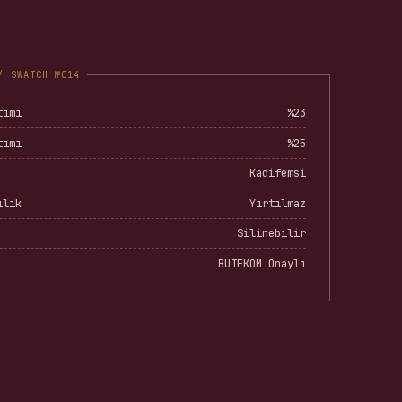
tımı
%23
tımı
%25
Kadifemsi
ılık
Yırtılmaz
Silinebilir
BUTEKOM Onaylı