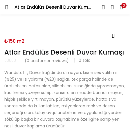
0
Atlar Endülüs Desenli Duvar Kumaşı
LOGIN
REGISTER
Enter your username and password to login.
₺
150
m2
Atlar Endülüs Desenli Duvar Kumaşı
0
sold
(
0
customer reviews)
Remember me
Wandstoff , Duvar kağıdında olmayan, kısmi ses yalıtımı
(%25) ve ısı yalıtımı (%23) sağlar, tek parça halinde de
üretilebilen, nefes alan, silinebilen, silindiğinde yıpranmayan,
kadifemsi yüzeye sahip, kanserojen madde barındırmayan,
Lost password?
hiçbir şekilde yırtılmayan, pürüzlü yüzeylerde, hatta sıva
sonrasında da kullanılabilen, milyonlarca renk ve desen
seçeneği olan, kolay uygulanabilme ve uygulandığı yerden
sökülüp başka bir duvara taşınabilme özelliğine sahip yeni
nesil duvar kaplama ürünüdür.