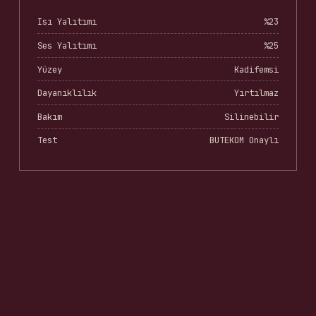
Isı Yalıtımı
%23
Ses Yalıtımı
%25
Yüzey
Kadifemsi
Dayanıklılık
Yırtılmaz
Bakım
Silinebilir
Test
BUTEKOM Onaylı