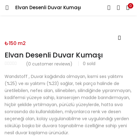
0
Elvan Desenli Duvar Kumaşı
LOGIN
REGISTER
Enter your username and password to login.
₺
150
m2
Elvan Desenli Duvar Kumaşı
0
sold
(
0
customer reviews)
Remember me
Wandstoff , Duvar kağıdında olmayan, kısmi ses yalıtımı
(%25) ve ısı yalıtımı (%23) sağlar, tek parça halinde de
üretilebilen, nefes alan, silinebilen, silindiğinde yıpranmayan,
kadifemsi yüzeye sahip, kanserojen madde barındırmayan,
Lost password?
hiçbir şekilde yırtılmayan, pürüzlü yüzeylerde, hatta sıva
sonrasında da kullanılabilen, milyonlarca renk ve desen
seçeneği olan, kolay uygulanabilme ve uygulandığı yerden
sökülüp başka bir duvara taşınabilme özelliğine sahip yeni
nesil duvar kaplama ürünüdür.